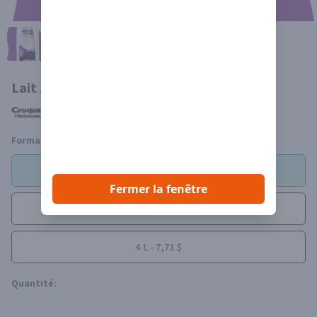
Lait 1%
Formats:
1 L - 3,79 $
Fermer la fenêtre
2 L - 5,49 $
4 L - 7,71 $
Quantité: