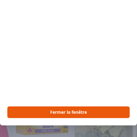
Description du
Fromage semi-fer
de lait de vache
culture bactérie
enzyme microbie
 aimer
Voir Vous pourriez aussi aimer
Fermer la fenêtre