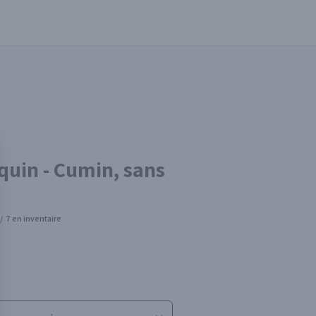
quin - Cumin, sans
/
7 en inventaire