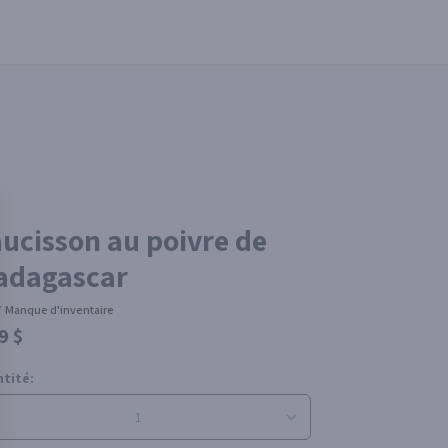
ucisson au poivre de
adagascar
/
Manque d'inventaire
9 $
tité: