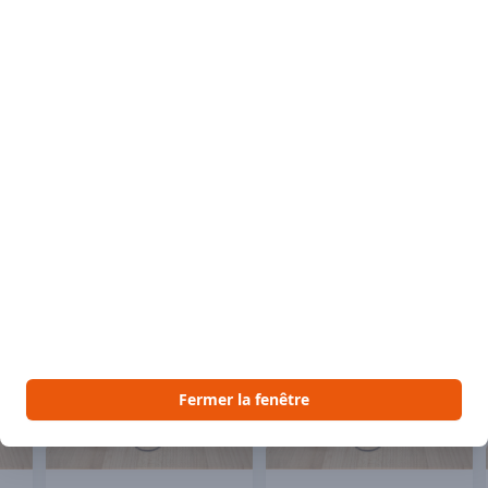
Desc
Ingré
lait 
jus d
 aimer
Voir Vous pourriez aussi aimer
Fermer la fenêtre