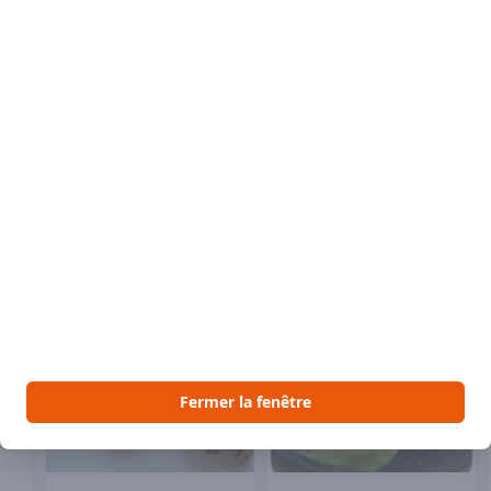
Descript
2 brochett
Excellent 
 aimer
Voir Vous pourriez aussi aimer
lé
Congelé
Congelé
Fermer la fenêtre