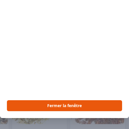
Description du pr
vin rouge sec et fr
Frontenac noir 11.
 aimer
Voir Vous pourriez aussi aimer
Fermer la fenêtre