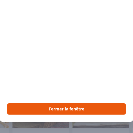
 aimer
Voir Vous pourriez aussi aimer
lé
Congelé
Congelé
Fermer la fenêtre