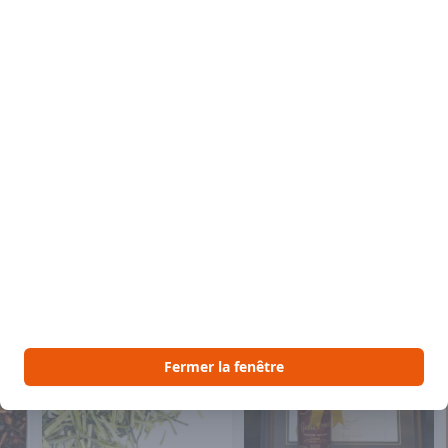
Descript
Un thé se
d'écorce 
ainsi qu'u
Inspirant e
 aimer
Voir Vous pourriez aussi aimer
Fermer la fenêtre