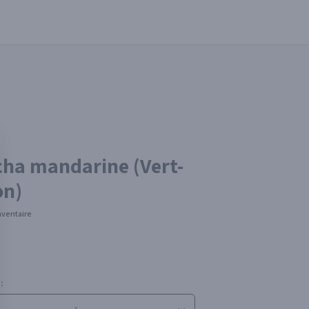
ha mandarine (Vert-
on)
nventaire
: