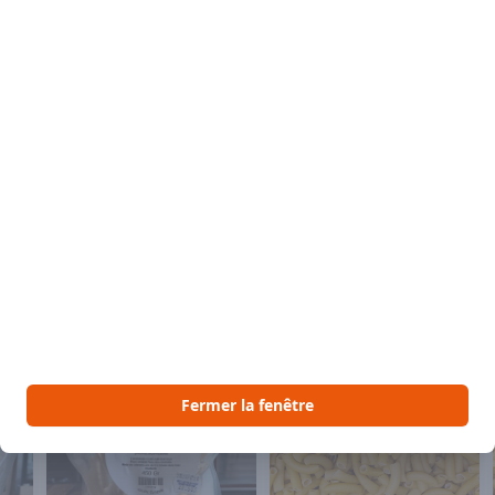
Description du
Un grand classiqu
d’un mélange cr
d’épinards frais.
idéal pour toutes
pour environ 3 p
ingrédients natur
lot à l’autre.
 aimer
Voir Vous pourriez aussi aimer
Fermer la fenêtre
lé
Congelé