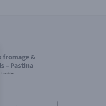
s fromage &
s – Pastina
 inventaire