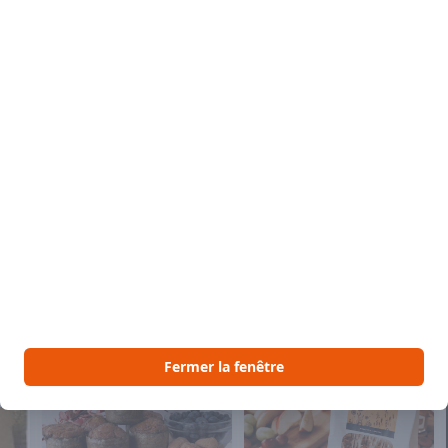
Descri
Ce pain
réconfo
parfaite
une com
de noix 
et une 
profil g
sucre d
Grenoble
 aimer
Fermer la fenêtre
Voir Vous pourriez aussi aimer
lé