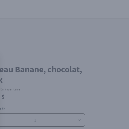
eau Banane, chocolat,
x
En inventaire
 $
té: