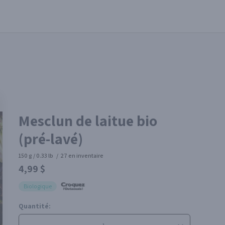
Mesclun de laitue bio
(pré-lavé)
150 g / 0.33 lb
/
27 en inventaire
4,99 $
Biologique
Quantité: