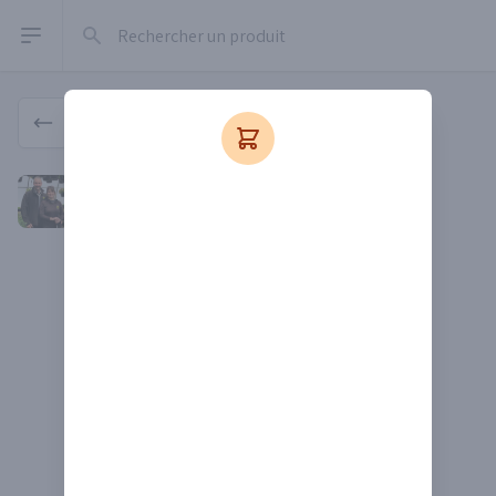
Rechercher un produit
Open sidebar
Produit
Pépinière L'Ange-Gardien
Pépinière L'Ange-Gardien
Depuis 2017