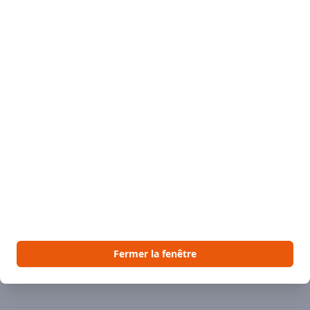
2,27 
Il ne semb
moment. D
Quantité
Descript
Ces carott
peuvent êt
toutefois 
Fermer la fenêtre
c'est d'ai
Québec-Vr