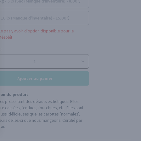
kg - 5 lb (Sac (Manque d'inventaire) - 8,00 $
10 lb (Manque d'inventaire) - 15,00 $
le pas y avoir d'option disponible pour le
ésolé!
:
Ajouter au panier
ion du produit
es présentent des défauts esthétiques. Elles
re cassées, fendues, fourchues, etc. Elles sont
aussi délicieuses que les carottes "normales",
lleurs celles-ci que nous mangeons. Certifié par
ai.