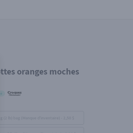
ttes oranges moches
ue
:
g (2 lb) bag (Manque d'inventaire) - 2,50 $