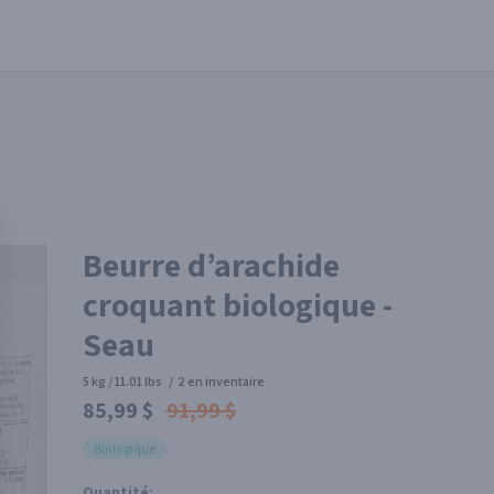
Beurre d’arachide
croquant biologique -
Seau
5 kg / 11.01 lbs
/
2 en inventaire
85,99 $
91,99 $
Biologique
Quantité: