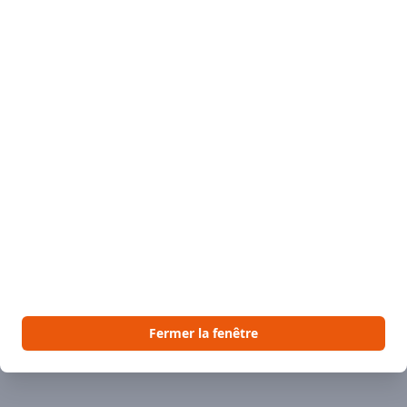
vacances jusqu'au 12 Août 2026. Ses produits reviendront en stock 
Érable, miel et tartinables (1)
Fruits (1)
Légumes (63)
Fermer la fenêtre