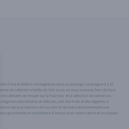
u pied d’une érablière montagneuse dans un paysage campagnard à 15
rme de cette terre fertile de 290 acres où nous sommes fiers de faire
 nos aliments en misant sur la fraîcheur et la sélection de semences
 légumes plus tendres et délicats, soit des fruits et des légumes à
 faisons de la protection de nos sols et de notre environnement une
stoire gourmande et une histoire d’amour pour notre nature et nos beaux