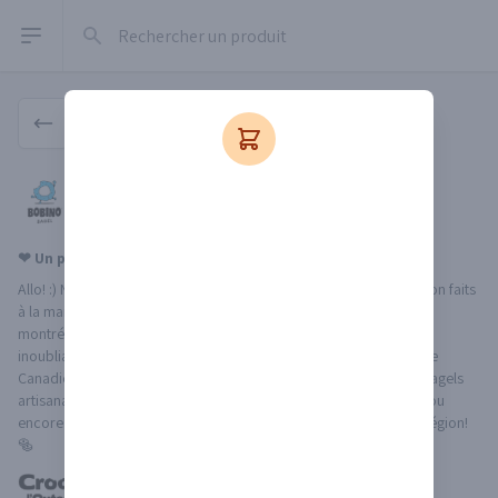
Rechercher un produit
Open sidebar
Boutique producteur
Bobino Bagel
Producteur membre du MDO depuis 2026
❤ Un petit mot sur le producteur & ses produits
Allo! :) Nous sommes Bobino et nous fabriquons des bagels maison faits
à la main et cuits au four à bois selon la méthode traditionnelle
montréalaise, ce qui leur donne une saveur unique et une texture
inoubliable. Nous sommes situé à Hull, tout juste en face du Musée
Canadien de l'Histoire! Nous sommes très fiers de partager nos bagels
artisanaux au Marché de l’Outaouais. Ils sont délicieux tels quels ou
encore mieux, accompagnés d’autres savoureux produits de la région!
🥯