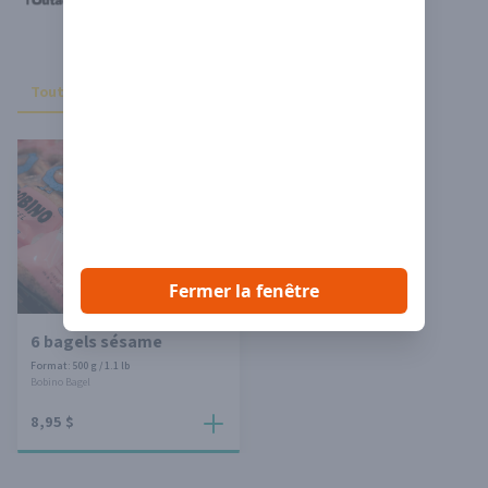
Trier
Toutes
Boulangerie et pâtisserie (1)
Fermer la fenêtre
6 bagels sésame
Format: 500 g / 1.1 lb
Bobino Bagel
8,95 $